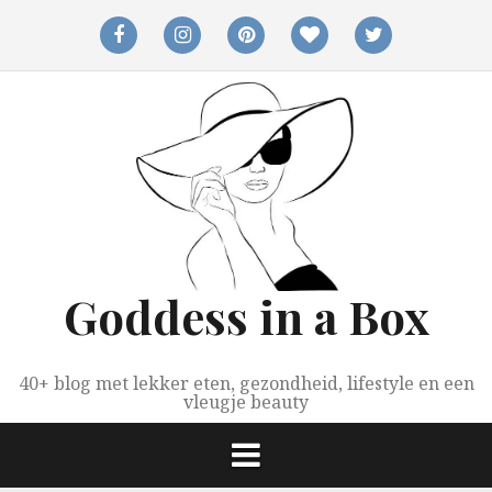
Spring
naar
facebook
instagram
pinterest
bloglovin
twitter
inhoud
Goddess in a Box
40+ blog met lekker eten, gezondheid, lifestyle en een
vleugje beauty