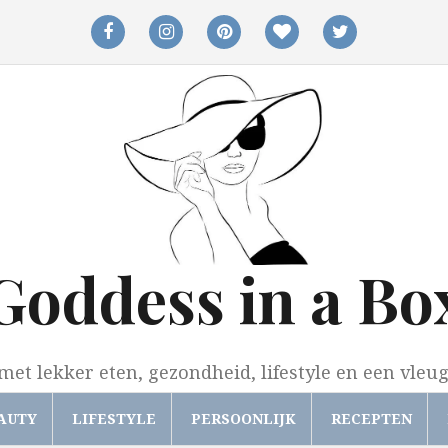
facebook
instagram
pinterest
bloglovin
twitter
Goddess in a Bo
met lekker eten, gezondheid, lifestyle en een vleu
AUTY
LIFESTYLE
PERSOONLIJK
RECEPTEN