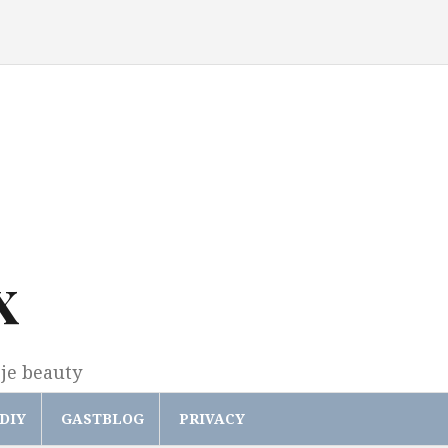
x
gje beauty
DIY
GASTBLOG
PRIVACY