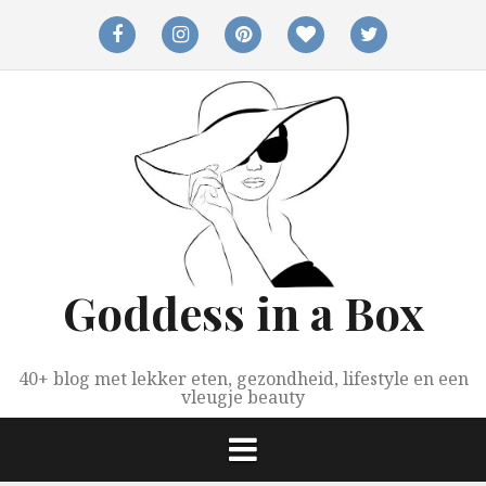
Spring
naar
facebook
instagram
pinterest
bloglovin
twitter
inhoud
Goddess in a Box
40+ blog met lekker eten, gezondheid, lifestyle en een
vleugje beauty