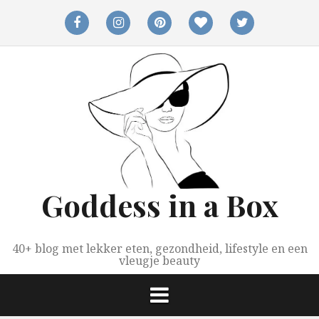
Spring
naar
facebook
instagram
pinterest
bloglovin
twitter
inhoud
Goddess in a Box
40+ blog met lekker eten, gezondheid, lifestyle en een
vleugje beauty