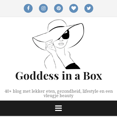
Spring
naar
facebook
instagram
pinterest
bloglovin
twitter
inhoud
Goddess in a Box
40+ blog met lekker eten, gezondheid, lifestyle en een
vleugje beauty