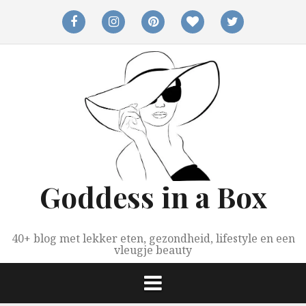
Spring
naar
facebook
instagram
pinterest
bloglovin
twitter
inhoud
Goddess in a Box
40+ blog met lekker eten, gezondheid, lifestyle en een
vleugje beauty