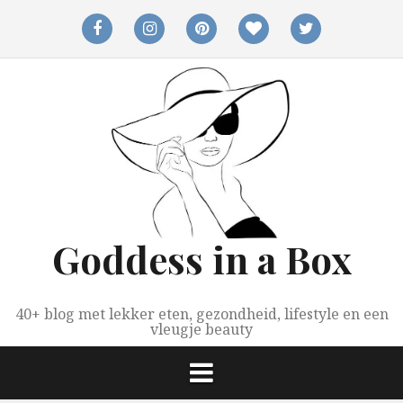
Spring
naar
facebook
instagram
pinterest
bloglovin
twitter
inhoud
Goddess in a Box
40+ blog met lekker eten, gezondheid, lifestyle en een
vleugje beauty