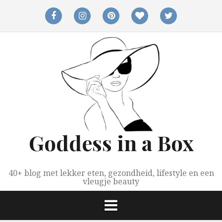
Spring
naar
facebook
instagram
pinterest
bloglovin
twitter
inhoud
Goddess in a Box
40+ blog met lekker eten, gezondheid, lifestyle en een
vleugje beauty