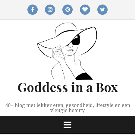
Spring
naar
facebook
instagram
pinterest
bloglovin
twitter
inhoud
Goddess in a Box
40+ blog met lekker eten, gezondheid, lifestyle en een
vleugje beauty