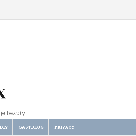
x
gje beauty
DIY
GASTBLOG
PRIVACY