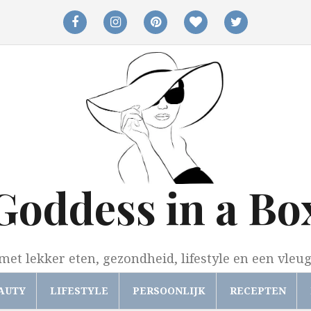
facebook
instagram
pinterest
bloglovin
twitter
Goddess in a Bo
met lekker eten, gezondheid, lifestyle en een vleu
AUTY
LIFESTYLE
PERSOONLIJK
RECEPTEN