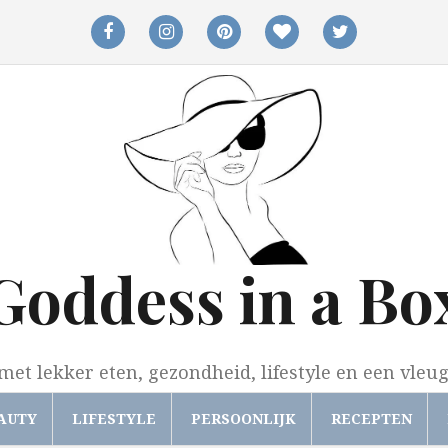
facebook
instagram
pinterest
bloglovin
twitter
Goddess in a Bo
met lekker eten, gezondheid, lifestyle en een vleu
AUTY
LIFESTYLE
PERSOONLIJK
RECEPTEN