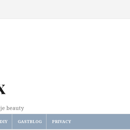
x
gje beauty
DIY
GASTBLOG
PRIVACY