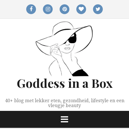
Spring
naar
facebook
instagram
pinterest
bloglovin
twitter
inhoud
Goddess in a Box
40+ blog met lekker eten, gezondheid, lifestyle en een
vleugje beauty