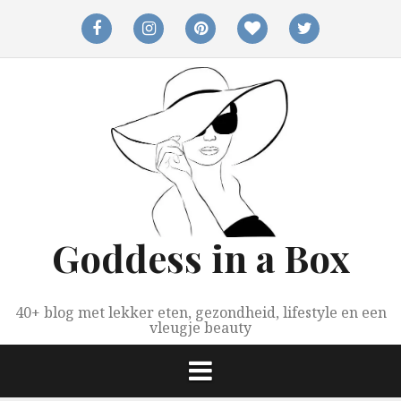
Spring
naar
facebook
instagram
pinterest
bloglovin
twitter
inhoud
Goddess in a Box
40+ blog met lekker eten, gezondheid, lifestyle en een
vleugje beauty