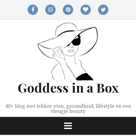
Spring
naar
facebook
instagram
pinterest
bloglovin
twitter
inhoud
Goddess in a Box
40+ blog met lekker eten, gezondheid, lifestyle en een
vleugje beauty