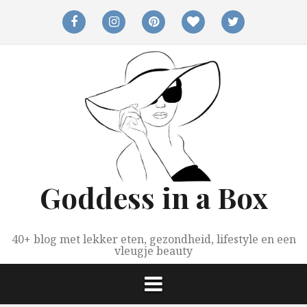
Spring
naar
facebook
instagram
pinterest
bloglovin
twitter
inhoud
Goddess in a Box
40+ blog met lekker eten, gezondheid, lifestyle en een
vleugje beauty