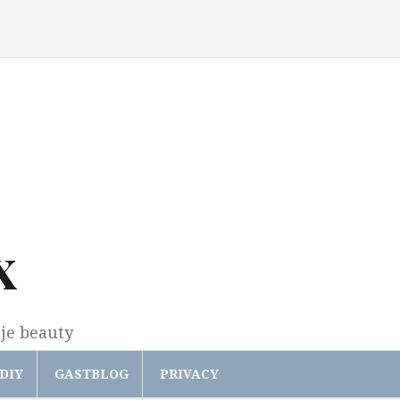
x
gje beauty
DIY
GASTBLOG
PRIVACY