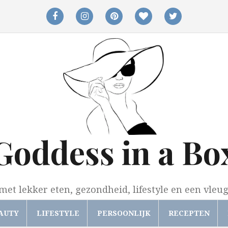
facebook
instagram
pinterest
bloglovin
twitter
Goddess in a Bo
met lekker eten, gezondheid, lifestyle en een vleu
AUTY
LIFESTYLE
PERSOONLIJK
RECEPTEN