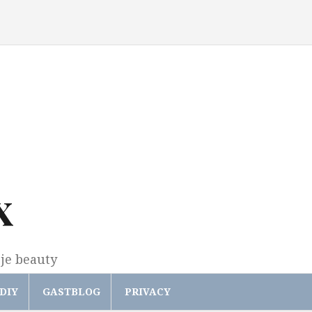
x
gje beauty
DIY
GASTBLOG
PRIVACY