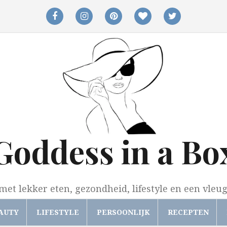
facebook
instagram
pinterest
bloglovin
twitter
Goddess in a Bo
met lekker eten, gezondheid, lifestyle en een vleu
AUTY
LIFESTYLE
PERSOONLIJK
RECEPTEN