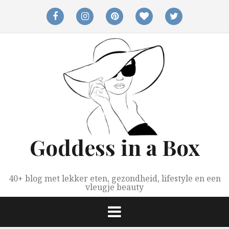
Spring
naar
facebook
instagram
pinterest
bloglovin
twitter
inhoud
Goddess in a Box
40+ blog met lekker eten, gezondheid, lifestyle en een
vleugje beauty