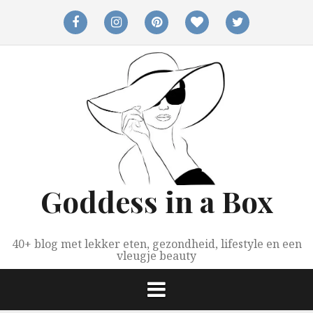
Spring
naar
facebook
instagram
pinterest
bloglovin
twitter
inhoud
Goddess in a Box
40+ blog met lekker eten, gezondheid, lifestyle en een
vleugje beauty