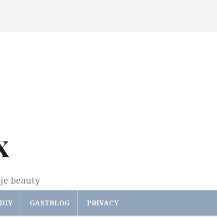
x
gje beauty
DIY
GASTBLOG
PRIVACY