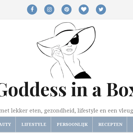
facebook
instagram
pinterest
bloglovin
twitter
Goddess in a Bo
met lekker eten, gezondheid, lifestyle en een vleu
AUTY
LIFESTYLE
PERSOONLIJK
RECEPTEN