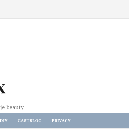
x
gje beauty
DIY
GASTBLOG
PRIVACY