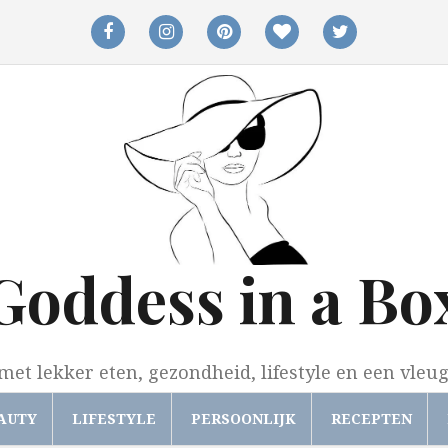
facebook
instagram
pinterest
bloglovin
twitter
Goddess in a Bo
met lekker eten, gezondheid, lifestyle en een vleu
AUTY
LIFESTYLE
PERSOONLIJK
RECEPTEN