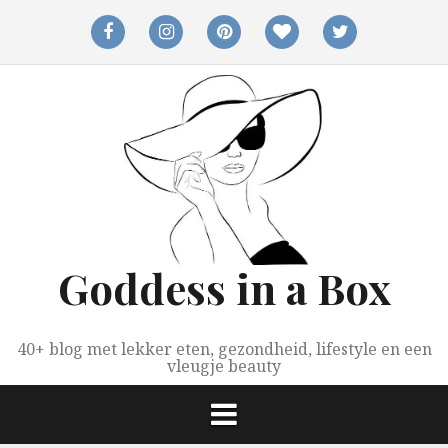
Spring
naar
facebook
instagram
pinterest
bloglovin
twitter
inhoud
Goddess in a Box
40+ blog met lekker eten, gezondheid, lifestyle en een
vleugje beauty