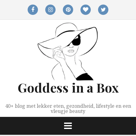
Spring
naar
facebook
instagram
pinterest
bloglovin
twitter
inhoud
Goddess in a Box
40+ blog met lekker eten, gezondheid, lifestyle en een
vleugje beauty