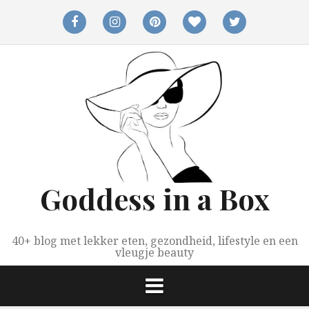
Spring
naar
facebook
instagram
pinterest
bloglovin
twitter
inhoud
Goddess in a Box
40+ blog met lekker eten, gezondheid, lifestyle en een
vleugje beauty