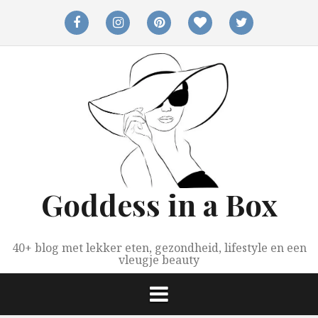
Spring
naar
facebook
instagram
pinterest
bloglovin
twitter
inhoud
Goddess in a Box
40+ blog met lekker eten, gezondheid, lifestyle en een
vleugje beauty