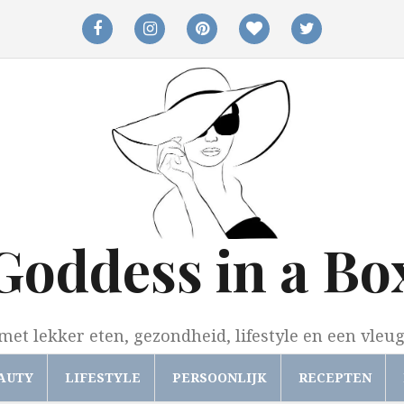
facebook
instagram
pinterest
bloglovin
twitter
Goddess in a Bo
met lekker eten, gezondheid, lifestyle en een vleu
AUTY
LIFESTYLE
PERSOONLIJK
RECEPTEN