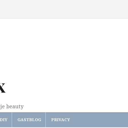
x
gje beauty
DIY
GASTBLOG
PRIVACY