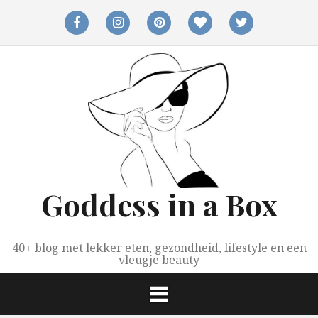
Spring
naar
facebook
instagram
pinterest
bloglovin
twitter
inhoud
Goddess in a Box
40+ blog met lekker eten, gezondheid, lifestyle en een
vleugje beauty