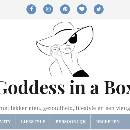
facebook
instagram
pinterest
bloglovin
twitter
Goddess in a Bo
met lekker eten, gezondheid, lifestyle en een vleu
AUTY
LIFESTYLE
PERSOONLIJK
RECEPTEN