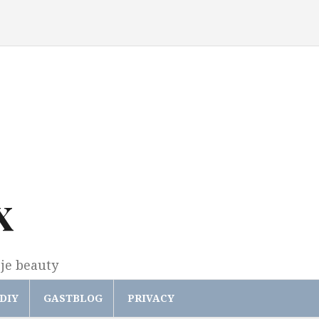
x
gje beauty
DIY
GASTBLOG
PRIVACY