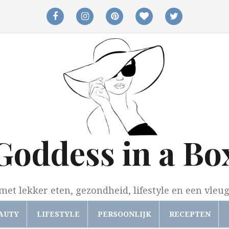
facebook
instagram
pinterest
bloglovin
twitter
Goddess in a Bo
met lekker eten, gezondheid, lifestyle en een vleu
AUTY
LIFESTYLE
PERSOONLIJK
RECEPTEN