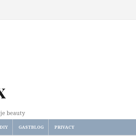
x
gje beauty
DIY
GASTBLOG
PRIVACY