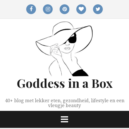
Spring
naar
facebook
instagram
pinterest
bloglovin
twitter
inhoud
Goddess in a Box
40+ blog met lekker eten, gezondheid, lifestyle en een
vleugje beauty