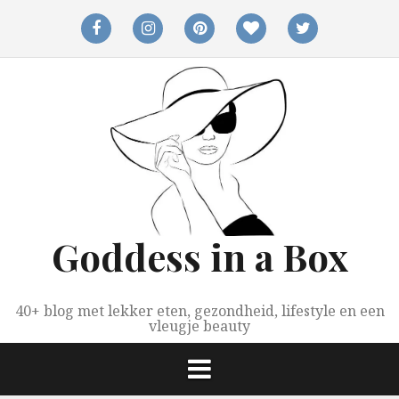
Spring
naar
facebook
instagram
pinterest
bloglovin
twitter
inhoud
Goddess in a Box
40+ blog met lekker eten, gezondheid, lifestyle en een
vleugje beauty