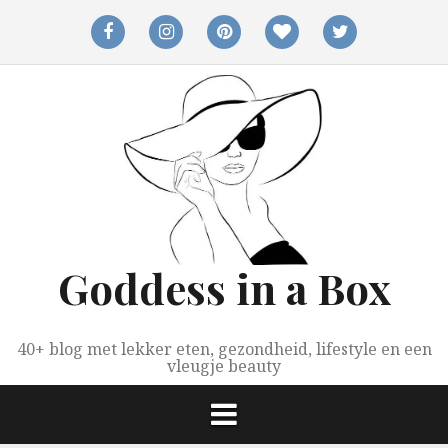
Spring
naar
facebook
instagram
pinterest
bloglovin
twitter
inhoud
Goddess in a Box
40+ blog met lekker eten, gezondheid, lifestyle en een
vleugje beauty