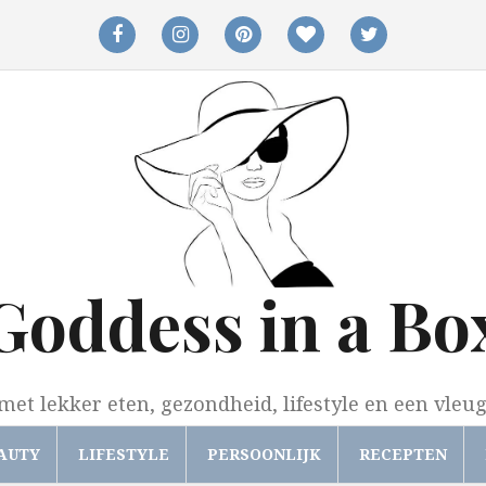
facebook
instagram
pinterest
bloglovin
twitter
Goddess in a Bo
met lekker eten, gezondheid, lifestyle en een vleu
AUTY
LIFESTYLE
PERSOONLIJK
RECEPTEN