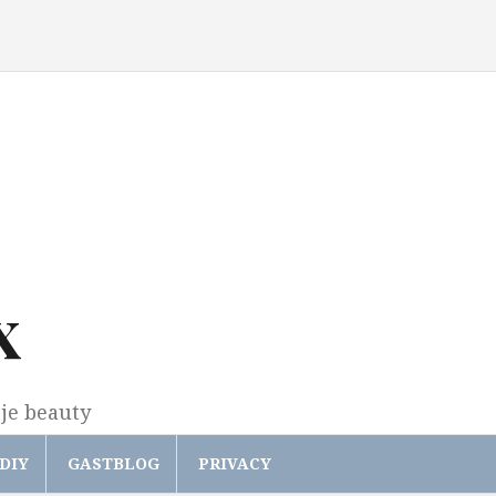
x
gje beauty
DIY
GASTBLOG
PRIVACY