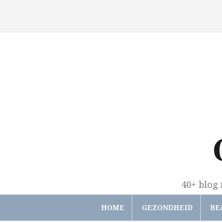
Spring
naar
inhoud
40+ blog 
HOME
GEZONDHEID
BE