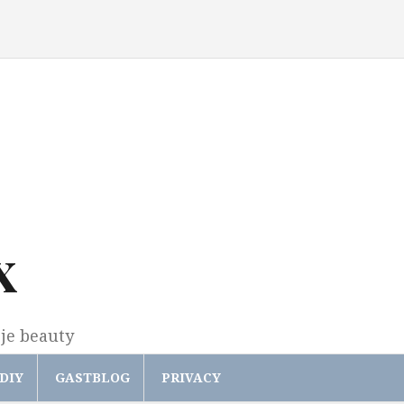
x
gje beauty
DIY
GASTBLOG
PRIVACY