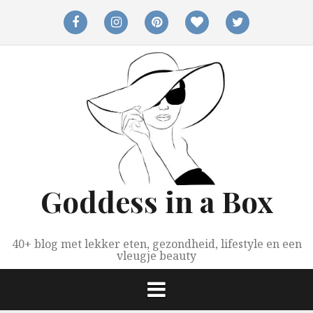
Spring
naar
facebook
instagram
pinterest
bloglovin
twitter
inhoud
Goddess in a Box
40+ blog met lekker eten, gezondheid, lifestyle en een
vleugje beauty