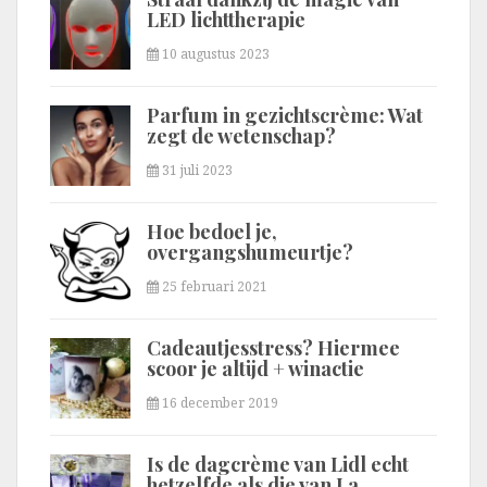
LED lichttherapie
10 augustus 2023
Parfum in gezichtscrème: Wat
zegt de wetenschap?
31 juli 2023
Hoe bedoel je,
overgangshumeurtje?
25 februari 2021
Cadeautjesstress? Hiermee
scoor je altijd + winactie
16 december 2019
Is de dagcrème van Lidl echt
hetzelfde als die van La