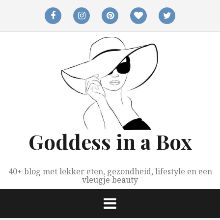
Spring
naar
facebook
instagram
pinterest
bloglovin
twitter
inhoud
Goddess in a Box
40+ blog met lekker eten, gezondheid, lifestyle en een
vleugje beauty