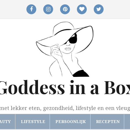
facebook
instagram
pinterest
bloglovin
twitter
Goddess in a Bo
met lekker eten, gezondheid, lifestyle en een vleu
AUTY
LIFESTYLE
PERSOONLIJK
RECEPTEN