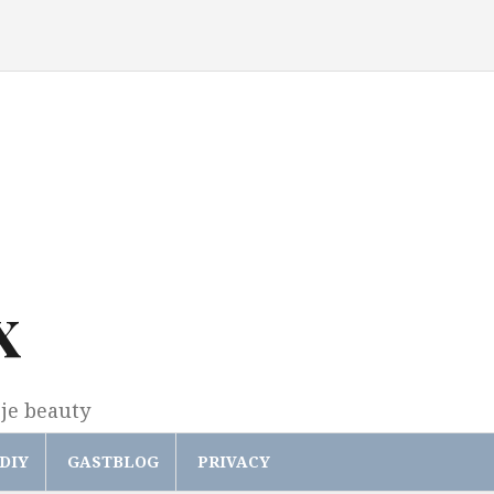
x
gje beauty
DIY
GASTBLOG
PRIVACY