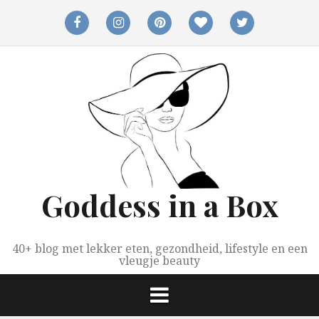
Spring
naar
facebook
instagram
pinterest
bloglovin
twitter
inhoud
Goddess in a Box
40+ blog met lekker eten, gezondheid, lifestyle en een
vleugje beauty