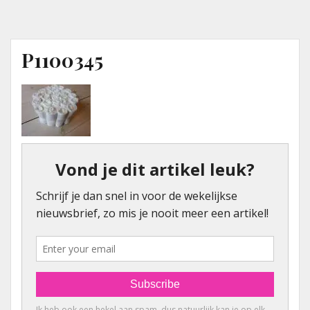
P1100345