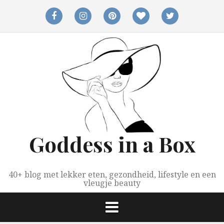
Spring
naar
facebook
instagram
pinterest
bloglovin
twitter
inhoud
Goddess in a Box
40+ blog met lekker eten, gezondheid, lifestyle en een
vleugje beauty