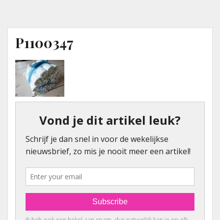
P1100347