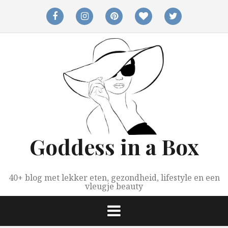
Spring
naar
facebook
instagram
pinterest
bloglovin
twitter
inhoud
Goddess in a Box
40+ blog met lekker eten, gezondheid, lifestyle en een
vleugje beauty