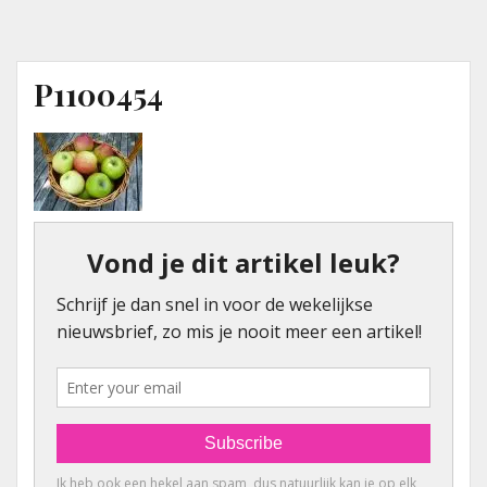
P1100454