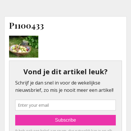
P1100433