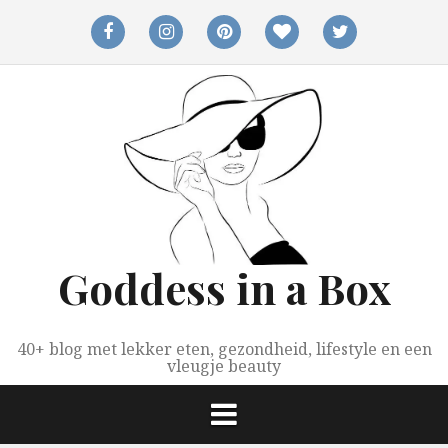
Spring
naar
facebook
instagram
pinterest
bloglovin
twitter
inhoud
Goddess in a Box
40+ blog met lekker eten, gezondheid, lifestyle en een
vleugje beauty