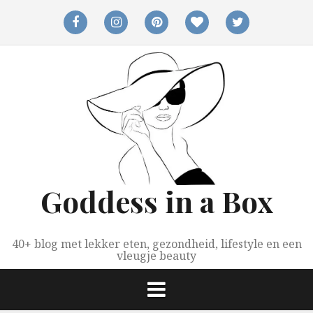
Spring
naar
facebook
instagram
pinterest
bloglovin
twitter
inhoud
Goddess in a Box
40+ blog met lekker eten, gezondheid, lifestyle en een
vleugje beauty