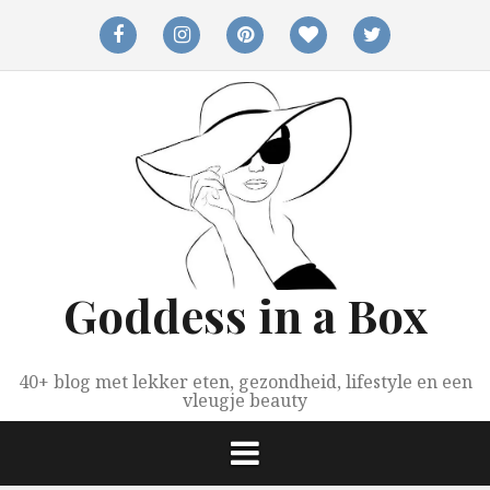
Spring
naar
facebook
instagram
pinterest
bloglovin
twitter
inhoud
Goddess in a Box
40+ blog met lekker eten, gezondheid, lifestyle en een
vleugje beauty