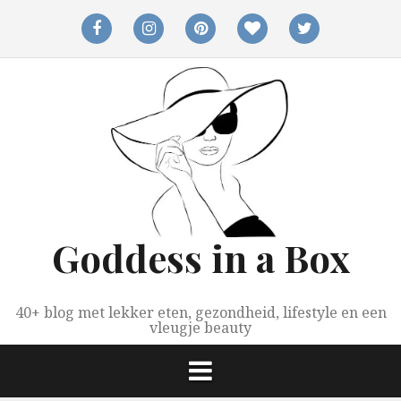
Spring
naar
facebook
instagram
pinterest
bloglovin
twitter
inhoud
Goddess in a Box
40+ blog met lekker eten, gezondheid, lifestyle en een
vleugje beauty