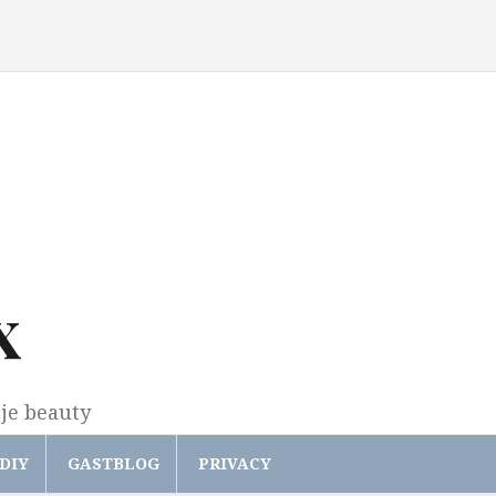
x
gje beauty
DIY
GASTBLOG
PRIVACY