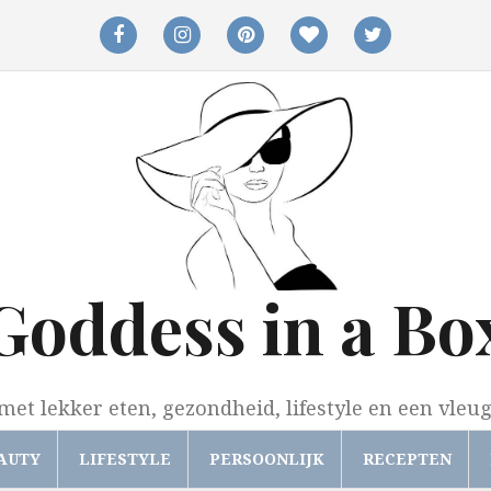
facebook
instagram
pinterest
bloglovin
twitter
Goddess in a Bo
met lekker eten, gezondheid, lifestyle en een vleu
AUTY
LIFESTYLE
PERSOONLIJK
RECEPTEN