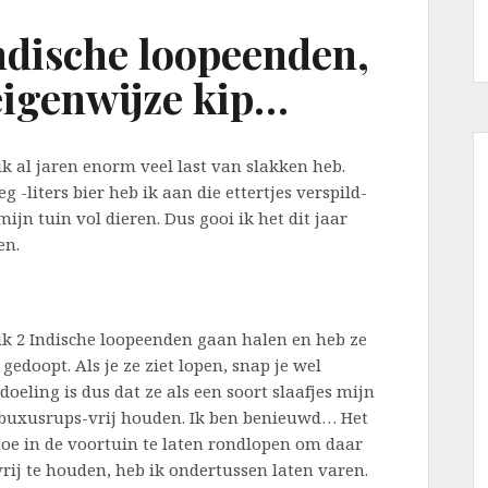
ndische loopeenden,
eigenwijze kip…
ik al jaren enorm veel last van slakken heb.
 -liters bier heb ik aan die ettertjes verspild-
mijn tuin vol dieren. Dus gooi ik het dit jaar
en.
ik 2 Indische loopeenden gaan halen en heb ze
gedoopt. Als je ze ziet lopen, snap je wel
oeling is dus dat ze als een soort slaafjes mijn
 buxusrups-vrij houden. Ik ben benieuwd… Het
toe in de voortuin te laten rondlopen om daar
ij te houden, heb ik ondertussen laten varen.