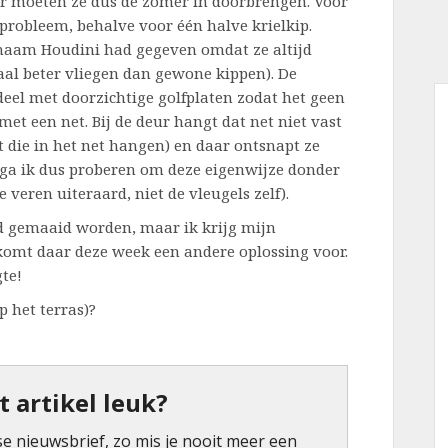
r moeten ze dus de zomer in doorbrengen. Voor
probleem, behalve voor één halve krielkip.
 naam Houdini had gegeven omdat ze altijd
al beter vliegen dan gewone kippen). De
deel met doorzichtige golfplaten zodat het geen
et een net. Bij de deur hangt dat net niet vast
t die in het net hangen) en daar ontsnapt ze
 ga ik dus proberen om deze eigenwijze donder
 veren uiteraard, niet de vleugels zelf).
nd gemaaid worden, maar ik krijg mijn
komt daar deze week een andere oplossing voor.
te!
p het terras)?