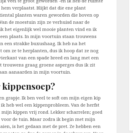
ijk veel te groot geworden -en ik heb de ruimte
 hem verplaatst. Blijkt dat die ene plant
tiental planten waren geworden die boven op
 Van de moestuin zijn ze verhuisd naar de
k het eigenlijk wel mooie planten vind en ik
geen plaats. In mijn voortuin staan trouwens
en een strakke buxushaag. Ik heb na het
 om ze te herplanten, dus ik hoop dat ze nog
vierkant van een spade breed en lang met een
et trouwens graag groene asperges dus ik zit
gaan aanaarden in mijn voortuin.
r kippensoep?
en grapje. Ik ben veel te soft om mijn eigen kip
 ik heb wel een kippenprobleem. Van de herfst
n mijn kippen vrij rond. Lekker scharrelen; goed
 voor de tuin. Maar zodra ik begin met mijn
aien, is het gedaan met de pret. Ze hebben een