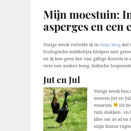
Mijn moestuin: I
asperges en een 
Vorige week vertelde ik in
mijn blog
dat 
Ecologische middeltjes hielpen niet genoeg
en ik ben geen fan van giftige korrels in 
over een andere boeg; Indische loopeend
Jut en Jul
Vorige week ben 
meteen Jut en Jul 
waarom
De bed
tuin slakken- en
idee om ze af en 
mijn buxus rupsvr