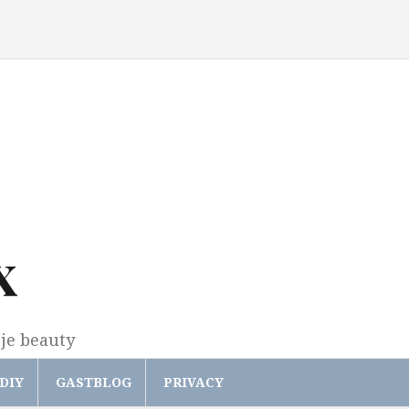
x
gje beauty
DIY
GASTBLOG
PRIVACY