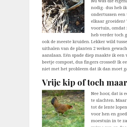
Nu was die eigenl
nodig- dus heb ik
ondertussen een 
elkaar groeiden!
voortuin, omdat i
heb verder toch 
ook de meeste kruiden. Lekker wild tuss
uithalen van de planten 2 weken gewacht
aanslaan. Eén spade diep maakte ik een 
beetje compost, dus fingers crossed! Ik e
niet met het probleem dat ik dan moet 
Vrije kip of toch maa
Nee hoor, dat is e
te slachten. Maar
tot de lente lope
voor hen en goed
moestuin in te za