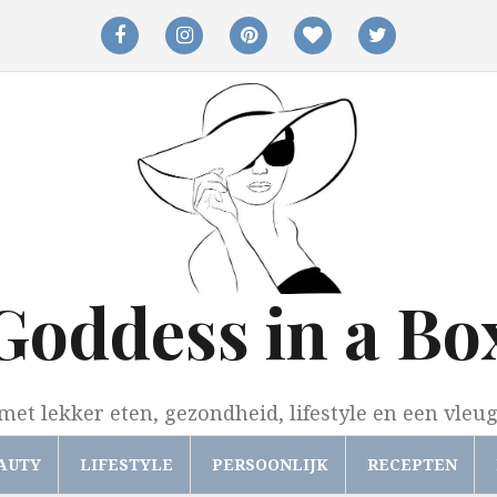
facebook
instagram
pinterest
bloglovin
twitter
Goddess in a Bo
met lekker eten, gezondheid, lifestyle en een vleu
AUTY
LIFESTYLE
PERSOONLIJK
RECEPTEN