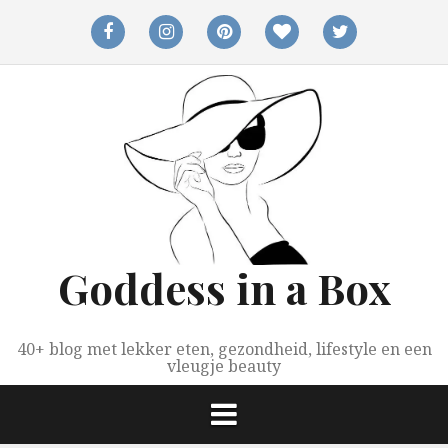
Spring
naar
facebook
instagram
pinterest
bloglovin
twitter
inhoud
Goddess in a Box
40+ blog met lekker eten, gezondheid, lifestyle en een
vleugje beauty