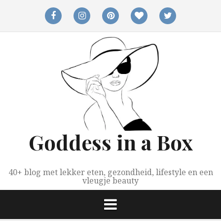
Spring
naar
facebook
instagram
pinterest
bloglovin
twitter
inhoud
Goddess in a Box
40+ blog met lekker eten, gezondheid, lifestyle en een
vleugje beauty