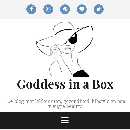
Spring
naar
facebook
instagram
pinterest
bloglovin
twitter
inhoud
Goddess in a Box
40+ blog met lekker eten, gezondheid, lifestyle en een
vleugje beauty