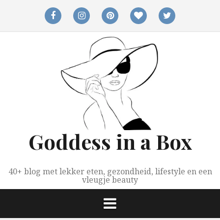
Spring
naar
facebook
instagram
pinterest
bloglovin
twitter
inhoud
Goddess in a Box
40+ blog met lekker eten, gezondheid, lifestyle en een
vleugje beauty