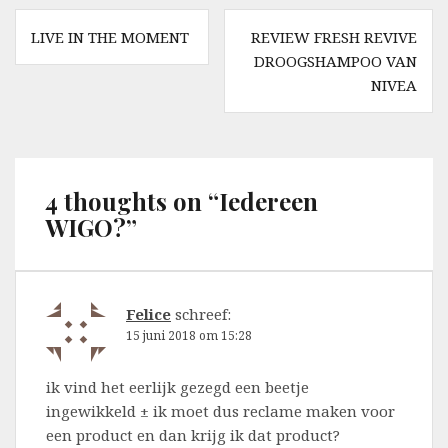
Berichtnavigatie
LIVE IN THE MOMENT
REVIEW FRESH REVIVE
DROOGSHAMPOO VAN
NIVEA
4 thoughts on “
Iedereen
WIGO?
”
Felice
schreef:
15 juni 2018 om 15:28
ik vind het eerlijk gezegd een beetje
ingewikkeld ± ik moet dus reclame maken voor
een product en dan krijg ik dat product?